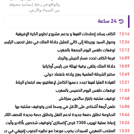
والواقع في رحلة إنسانية مشوقة
بين السماء والأرض.
24 ساعة
13:16
الكاف يساند إصلاحات الفيفا و يدعم مشروع تطوير الكرة الإفريقية
12:26
وصول السيد بوريطة إلى كالي لتمثيل جلالة الملك في حفل تنصيب الرئيس ال
12:12
توقعات طقس اليوم الجمعة بالمغرب
16:09
قرعة الكاف تحدد مسار الجيش والرجاء
15:59
جلالة الملك يتلقى برقية تهنئة من رئيس أوكرانيا
12:49
مختبر الشرطة العلمية يعزز ريادته باعتماد دولي
12:21
القيادة العليا لفيفا تجدد دعمها الكامل لإنفانتينو بعد اجتماع الرباط
11:53
توقعات طقس اليوم الخميس بالمغرب
17:48
توقيف مشتبه بابتزاز سائحين بمراكش
16:05
طعن أربعة أشخاص على الأقل في وسط لندن وتوقيف مشتبه بها
15:46
الحكومة تطلق دفعة جديدة لدعم النقل وتطلق حصة جديدة للنصف الثاني من
15:26
إحباط عملية تهريب 7300 قرص“إكستازي”وتوقيف شخصين بأكادير وأيت ملول
13:33
المنتخب المغربي للسيدات يضرب موعدا مع نظيره الجنوب إفريقي في دور ال