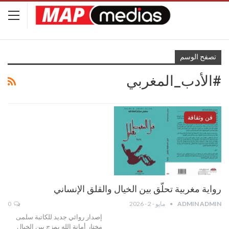
تصفح الوسم
#الأدب_المغربي
فن وثقافة
رواية مغربية تحلّق بين الخيال والقلق الإنساني
ADMIN ADMIN
مايو - 2 - 2026
0
إصدار روائي جديد للكاتبة سلمى
مختار أمانة الله يمزج بين الخيال