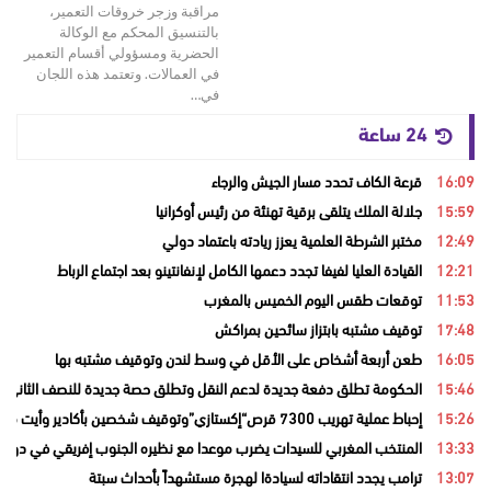
مراقبة وزجر خروقات التعمير،
بالتنسيق المحكم مع الوكالة
الحضرية ومسؤولي أقسام التعمير
في العمالات. وتعتمد هذه اللجان
في…
24 ساعة
16:09
قرعة الكاف تحدد مسار الجيش والرجاء
15:59
جلالة الملك يتلقى برقية تهنئة من رئيس أوكرانيا
12:49
مختبر الشرطة العلمية يعزز ريادته باعتماد دولي
12:21
القيادة العليا لفيفا تجدد دعمها الكامل لإنفانتينو بعد اجتماع الرباط
11:53
توقعات طقس اليوم الخميس بالمغرب
17:48
توقيف مشتبه بابتزاز سائحين بمراكش
16:05
طعن أربعة أشخاص على الأقل في وسط لندن وتوقيف مشتبه بها
15:46
الحكومة تطلق دفعة جديدة لدعم النقل وتطلق حصة جديدة للنصف الثاني من
15:26
إحباط عملية تهريب 7300 قرص“إكستازي”وتوقيف شخصين بأكادير وأيت ملول
13:33
المنتخب المغربي للسيدات يضرب موعدا مع نظيره الجنوب إفريقي في دور ال
13:07
ترامب يجدد انتقاداته لسيادةا لهجرة مستشهداً بأحداث سبتة