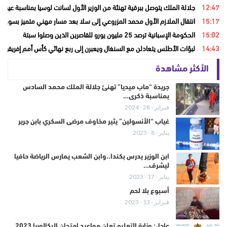
12:47
جلالة الملك يتوصل ببرقية تهنئة من الوزير الأول لسانت لوسيا بمناسبة عيد ا
15:17
انتقال الملازم الأول محمد المزروعي إلى سلا بعد مسار مهني متميز بسوق ال
15:02
الحكومة الإسبانية ترصد 25 مليون يورو للقاصرين الذين وصلوا سبتة
14:43
لبؤات الأطلس يتعادلن مع السنغال ويعبرن إلى ربع نهائي كأس أمم إفريقيا
الأكثر مشاهدة
جريدة “ماب ميديا” تهنئ جلالة الملك محمد السادس
بمناسبة ذكرى…
فبراير - 28 - 2024
غياب “الأنسولين” يثير مخاوف مرضى السكري بابن جرير
يناير - 8 - 2023
ابن الوزير يدرس بكندا..وابن الشعب يمارس الرياضة حافيا
ليشرف…
يناير - 17 - 2023
أسبوع بلا لحم
فبراير - 13 - 2023
عاجل: وزارة التعليم تعلن مواعيد امتحان البكالوريا 2023