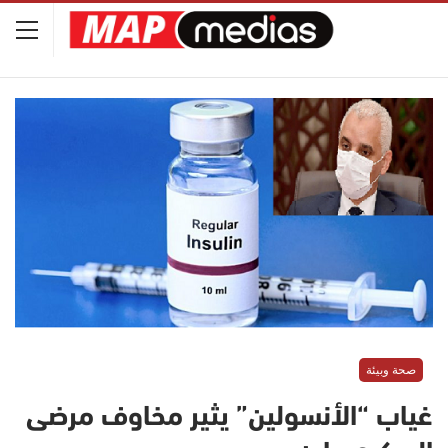
صحة وبيئة
غياب “الأنسولين” يثير مخاوف مرضى