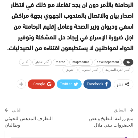
الرحامنة بالأمر دون ان يجد تفاعلا مع ذلك في انتظار
اصدار بيان والاتصال بالمندوب الجهوي بجهة مراكش
اسفي وديوان وزير الصحة وعامل إقليم الرحامنة من
اجل ضرورة الإسراع في إيجاد حل للمشكلة وتوفير
الدواء لمواطنين لا يستطيعون اقتناءه من الصيدليات.
développement
mapmedias
maroc
آخر الأخبار
أخبار
أخبار الكرة المغربية
أخبار المغرب
أخنوش
انشر
Google+
Twitter
Facebook
السابق
التالي
منع زراعة البطيخ وبعض
التطرف المدهش للحوثي
الخضروات ببني ملال
وطالبان