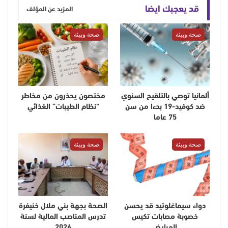
قد يعجبك ايضا
المزيد عن المؤلف
صحة وبيئة
صحة وبيئة
ألمانيا توصي بالتلقيح السنوي
مختصون يحذرون من مخاطر
ضد كوفيد-19 بدءا من سن
“نظام الطيبات” الغذائي
75 عاما
صحة وبيئة
صحة وبيئة
دواء سيماغلوتيد قد يحسن
الصحة بجهة بني ملال خنيفرة
خصوبة مصابات تكيس
تدرس المناصب المالية لسنة
المبايض
2026