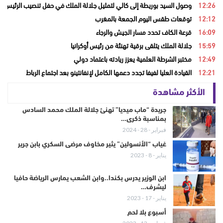
12:26
وصول السيد بوريطة إلى كالي لتمثيل جلالة الملك في حفل تنصيب الرئيس ال
12:12
توقعات طقس اليوم الجمعة بالمغرب
16:09
قرعة الكاف تحدد مسار الجيش والرجاء
15:59
جلالة الملك يتلقى برقية تهنئة من رئيس أوكرانيا
12:49
مختبر الشرطة العلمية يعزز ريادته باعتماد دولي
12:21
القيادة العليا لفيفا تجدد دعمها الكامل لإنفانتينو بعد اجتماع الرباط
الأكثر مشاهدة
جريدة “ماب ميديا” تهنئ جلالة الملك محمد السادس
بمناسبة ذكرى…
فبراير - 28 - 2024
غياب “الأنسولين” يثير مخاوف مرضى السكري بابن جرير
يناير - 8 - 2023
ابن الوزير يدرس بكندا..وابن الشعب يمارس الرياضة حافيا
ليشرف…
يناير - 17 - 2023
أسبوع بلا لحم