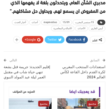
مدبري الشأن العام، ويتحدثون بلغة لا يفهمها الذي
من المفروض ان يسمع لهم، ويحاول حل مشاكلهم.”
15 سبتمبر المغرب
15/09
mapmedias
أحداث
أخبار الحدث
أيمن الغازي
الأحداث
الأصالة و المعاصرة
انشر
Google+
Twitter
Facebook
السابق
التالي
استعدادات المنتخب المغربي
إقليم الجديدة: جريمة قتل بشعة
لكرة القدم داخل القاعة لكأس
تنهي حياة شاب في مقتبل
العالم 2024
العمر ليلة عيد المولد النبوي
قد يعجبك ايضا
المزيد عن المؤلف
مجتمع
مجتمع