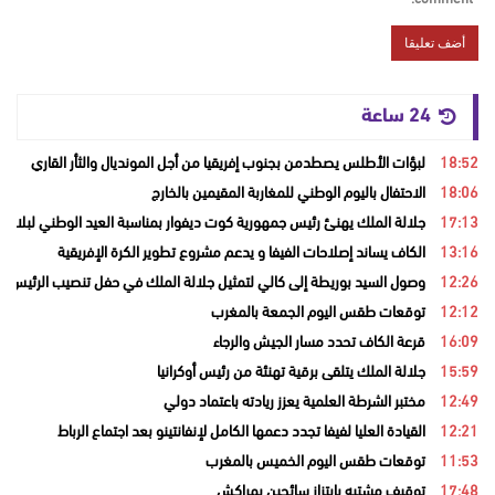
24 ساعة
18:52
لبؤات الأطلس يصطدمن بجنوب إفريقيا من أجل المونديال والثأر القاري
18:06
الاحتفال باليوم الوطني للمغاربة المقيمين بالخارج
17:13
جلالة الملك يهنئ رئيس جمهورية كوت ديفوار بمناسبة العيد الوطني لبلاده
13:16
الكاف يساند إصلاحات الفيفا و يدعم مشروع تطوير الكرة الإفريقية
12:26
وصول السيد بوريطة إلى كالي لتمثيل جلالة الملك في حفل تنصيب الرئيس ال
12:12
توقعات طقس اليوم الجمعة بالمغرب
16:09
قرعة الكاف تحدد مسار الجيش والرجاء
15:59
جلالة الملك يتلقى برقية تهنئة من رئيس أوكرانيا
12:49
مختبر الشرطة العلمية يعزز ريادته باعتماد دولي
12:21
القيادة العليا لفيفا تجدد دعمها الكامل لإنفانتينو بعد اجتماع الرباط
11:53
توقعات طقس اليوم الخميس بالمغرب
17:48
توقيف مشتبه بابتزاز سائحين بمراكش