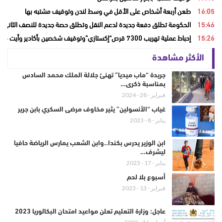
16:05
طعن أربعة أشخاص على الأقل في وسط لندن وتوقيف مشتبه بها
15:46
الحكومة تطلق دفعة جديدة لدعم النقل وتطلق حصة جديدة للنصف الثاني من
15:26
إحباط عملية تهريب 7300 قرص“إكستازي”وتوقيف شخصين بأكادير وأيت ملول
الأكثر مشاهدة
جريدة “ماب ميديا” تهنئ جلالة الملك محمد السادس
بمناسبة ذكرى…
فبراير - 28 - 2024
غياب “الأنسولين” يثير مخاوف مرضى السكري بابن جرير
يناير - 8 - 2023
ابن الوزير يدرس بكندا..وابن الشعب يمارس الرياضة حافيا
ليشرف…
يناير - 17 - 2023
أسبوع بلا لحم
فبراير - 13 - 2023
عاجل: وزارة التعليم تعلن مواعيد امتحان البكالوريا 2023