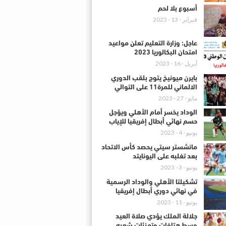
أسبوع بلا لحم
فبراير - 13 - 2023
عاجل: وزارة التعليم تعلن مواعيد
امتحان البكالوريا 2023
أبريل - 16 - 2023
بايرن ميونيخ يتوج بلقب الدوري
الالماني للمرة11 على التوالي
مايو - 27 - 2023
الوداد يخسر أمام الأهلي ويؤجل
حسم نهائي أبطال إفريقيا للإياب
يونيو - 4 - 2023
مانشستر سيتي يحصد كأس الاتحاد
بعد تغلبه على اليونايتد
يونيو - 3 - 2023
تشكيلتا الأهلي والوداد الرسمية
في نهائي دوري أبطال إفريقيا
يونيو - 11 - 2023
جلالة الملك يؤدي صلاة العيد
وسط هتافات وتهنئات شعبه