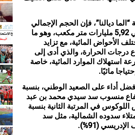
لما ديالنا”، فإن الحجم الإجمالي
للمخزون المائي بلغ حوالي 5,92 مليارات متر مكعب، وهو ما
ختلف الأحواض المائية، مع تزايد
ع درجات الحرارة، والذي أدى إلى
عة استهلاك الموارد المائية، خاصة
اجا مائيًا.
ل أداء على الصعيد الوطني، بنسبة
63%، مع ارتفاع منسوب سد سيدي محمد بن عبد
أتي حوض اللوكوس في المرتبة الثانية بنسبة
، بفضل امتلاء سدوده الشمالية، مثل سد