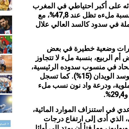
ئه على أكبر احتياطي في المغرب
(2655,1 مليون م³)، فإن نسبة ملءه تظل عند 47,8%، مع
ة في سدود كالسد العالي علال
رات وضعية خطيرة في بعض
م الربيع، بنسبة ملء لا تتجاوز
ض الحاد في منسوب سدوده الرئيسية،
خاصة سد المسيرة (4%) وسد الويدان (15%). كما تسجل
وية، ودرعة واد نون نسب ملء
دي في استنزاف الموارد المائية،
اخي، الذي أدى إلى ارتفاع درجات
الساب
يوليوز، وما فتأ أن يمتد إلى أوائل