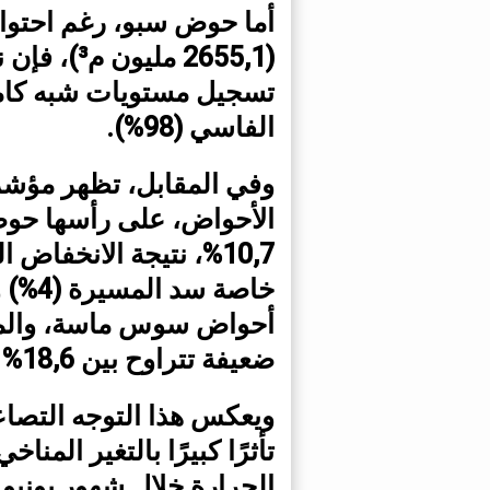
أما حوض سبو، رغم احتوا
تسجيل مستويات شبه كامل
الفاسي (98%).
وفي المقابل، تظهر مؤش
الأحواض، على رأسها حوض أ
10,7%، نتيجة الانخفا
أحواض سوس ماسة، والمل
ضعيفة تتراوح بين 18,6% و29,4%.
ويعكس هذا التوجه التصاع
تأثرًا كبيرًا بالتغير المن
الحرارة خلال شهور يونيو و