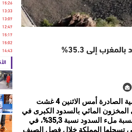
15:26
13:33
13:07
12:47
15:17
15:02
لمغرب إلى 35.3%
14:43
الأ
أظهرت المعطيات الرسمية الصادرة أمس الاثنين 4 غشت
ا في المخزون المائي بالسدود الكبرى في
المغرب، حيث لم تتجاوز نسبة ملء السدود نسبة 35,3%، في
تي تسجلها المملكة خلال فصل الصيف