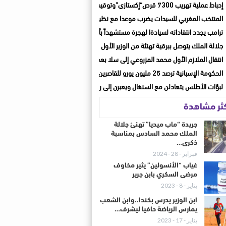
إحباط عملية تهريب 7300 قرص“إكستازي”وتوقيف شخصين بأكادير وأيت ملول
المنتخب المغربي للسيدات يضرب موعدا مع نظيره الجنوب إفريقي في دور الربع
ترامب يجدد انتقاداته لسيادةا لهجرة مستشهداً بأحداث سبتة
جلالة الملك يتوصل ببرقية تهنئة من الوزير الأول لسانت لوسيا بمناسبة عيد العرش المجي
انتقال الملازم الأول محمد المزروعي إلى سلا بعد مسار مهني متميز بسوق الأربعاء الغر
الحكومة الإسبانية ترصد 25 مليون يورو للقاصرين الذين وصلوا سبتة
لبؤات الأطلس يتعادلن مع السنغال ويعبرن إلى ربع نهائي كأس أمم إفريقيا
كثر مشاهدة
جريدة “ماب ميديا” تهنئ جلالة
الملك محمد السادس بمناسبة
ذكرى…
فبراير - 28 - 2024
غياب “الأنسولين” يثير مخاوف
مرضى السكري بابن جرير
يناير - 8 - 2023
ابن الوزير يدرس بكندا..وابن الشعب
يمارس الرياضة حافيا ليشرف…
يناير - 17 - 2023