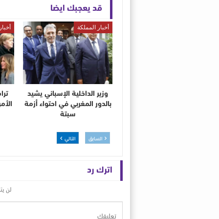
قد يعجبك ايضا
أخبار المملكة
أخبار
وزير الداخلية الإسباني يشيد
ترا
بالدور المغربي في احتواء أزمة
الأم
سبتة
السابق
التالي
اترك رد
لن يت