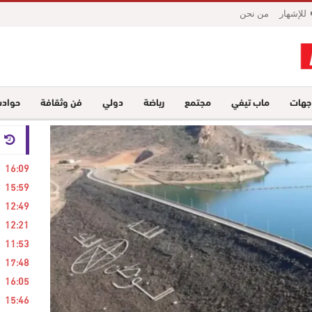
للإشهار
من نحن
جهات
ماب تيفي
مجتمع
رياضة
دولي
فن وثقافة
حواد
24 ساع
16:09
15:59
12:49
12:21
11:53
17:48
16:05
15:46