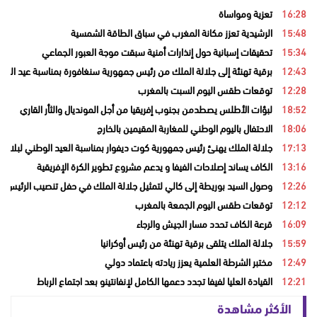
16:28
تعزية ومواساة
15:48
الرشيدية تعزز مكانة المغرب في سباق الطاقة الشمسية
15:34
تحقيقات إسبانية حول إنذارات أمنية سبقت موجة العبور الجماعي
12:43
برقية تهنئة إلى جلالة الملك من رئيس جمهورية سنغافورة بمناسبة عيد العر
12:28
توقعات طقس اليوم السبت بالمغرب
18:52
لبؤات الأطلس يصطدمن بجنوب إفريقيا من أجل المونديال والثأر القاري
18:06
الاحتفال باليوم الوطني للمغاربة المقيمين بالخارج
17:13
جلالة الملك يهنئ رئيس جمهورية كوت ديفوار بمناسبة العيد الوطني لبلاده
13:16
الكاف يساند إصلاحات الفيفا و يدعم مشروع تطوير الكرة الإفريقية
12:26
وصول السيد بوريطة إلى كالي لتمثيل جلالة الملك في حفل تنصيب الرئيس ال
12:12
توقعات طقس اليوم الجمعة بالمغرب
16:09
قرعة الكاف تحدد مسار الجيش والرجاء
15:59
جلالة الملك يتلقى برقية تهنئة من رئيس أوكرانيا
12:49
مختبر الشرطة العلمية يعزز ريادته باعتماد دولي
12:21
القيادة العليا لفيفا تجدد دعمها الكامل لإنفانتينو بعد اجتماع الرباط
الأكثر مشاهدة