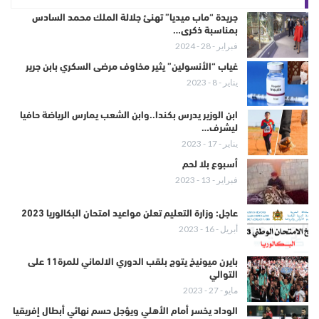
جريدة “ماب ميديا” تهنئ جلالة الملك محمد السادس
بمناسبة ذكرى…
فبراير - 28 - 2024
غياب “الأنسولين” يثير مخاوف مرضى السكري بابن جرير
يناير - 8 - 2023
ابن الوزير يدرس بكندا..وابن الشعب يمارس الرياضة حافيا
ليشرف…
يناير - 17 - 2023
أسبوع بلا لحم
فبراير - 13 - 2023
عاجل: وزارة التعليم تعلن مواعيد امتحان البكالوريا 2023
أبريل - 16 - 2023
بايرن ميونيخ يتوج بلقب الدوري الالماني للمرة11 على
التوالي
مايو - 27 - 2023
الوداد يخسر أمام الأهلي ويؤجل حسم نهائي أبطال إفريقيا