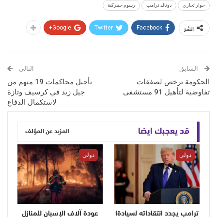
حوار تجاري
دونالد ترامب
رسوم جمركية
انشر
Google+
Twitter
Facebook
السابق
التالي
الحكومة ترخص لصفقات
تأجيل محاكمات 19 متهم من
تفاوضية لتأهيل 91 مستشفى
جيل زيد في كرسيف وتازة
لاستكمال الدفاع
قد يعجبك ايضا
المزيد عن المؤلف
دولي
دولي
ترامب يجدد انتقاداته لسيادةا
عودة آلاف الإسبان للمنازل