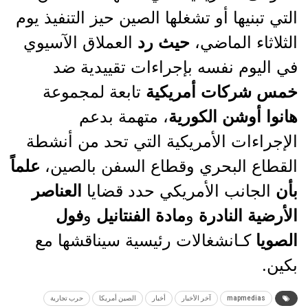
التي تبنيها أو تشغلها الصين حيز التنفيذ يوم
الثلاثاء الماضي،
حيث رد
العملاق الآسيوي
في اليوم نفسه بإجراءات تقييدية ضد
خمس شركات أمريكية
تابعة لمجموعة
هانوا أوشن الكورية
، متهمة بدعم
الإجراءات الأمريكية التي تحد من أنشطة
القطاع البحري وقطاع السفن بالصين،
علماً
بأن
الجانب الأمريكي حدد قضايا
العناصر
الأرضية النادرة
و
مادة الفنتانيل
و
فول
الصويا
كـانشغالات رئيسية سيناقشها مع
بكين.
mapmedias
آخر الأخبار
أخبار
الصين أمريكا
حرب تجارية