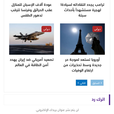
ترامب يجدد انتقاداته لسيادةا
عودة آلاف الإسبان للمنازل
لهجرة مستشهداً بأحداث
عقب الحرائق وفرنسا تترقب
سبتة
تدهور الطقس
دولي
دولي
أوروبا تستعد لموجة حر
تصعيد أمريكي ضد إيران يهدد
جديدة وسط تحذيرات من
أمن الطاقة في العالم
ارتفاع الوفيات
السابق
التالي
اترك رد
لن يتم نشر عنوان بريدك الإلكتروني.