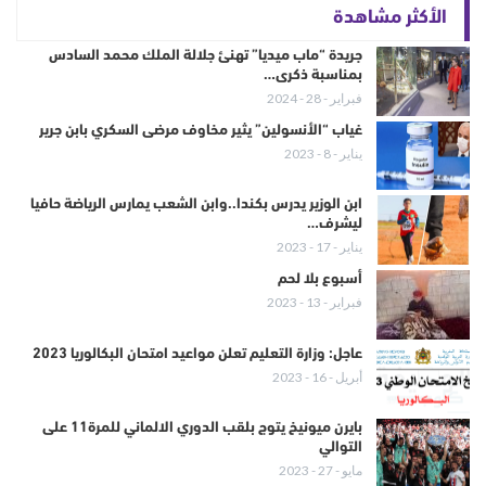
الأكثر مشاهدة
جريدة “ماب ميديا” تهنئ جلالة الملك محمد السادس
بمناسبة ذكرى…
فبراير - 28 - 2024
غياب “الأنسولين” يثير مخاوف مرضى السكري بابن جرير
يناير - 8 - 2023
ابن الوزير يدرس بكندا..وابن الشعب يمارس الرياضة حافيا
ليشرف…
يناير - 17 - 2023
أسبوع بلا لحم
فبراير - 13 - 2023
عاجل: وزارة التعليم تعلن مواعيد امتحان البكالوريا 2023
أبريل - 16 - 2023
بايرن ميونيخ يتوج بلقب الدوري الالماني للمرة11 على
التوالي
مايو - 27 - 2023