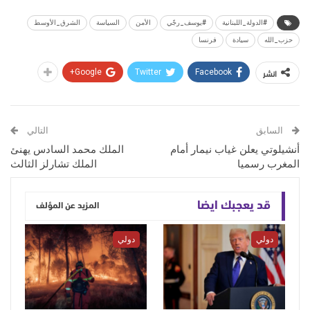
#الدولة_اللبنانية
#يوسف_رجّي
الأمن
السياسة
الشرق_الأوسط
حزب_الله
سيادة
فرنسا
انشر
Google+
Twitter
Facebook
السابق
التالي
أنشيلوتي يعلن غياب نيمار أمام
الملك محمد السادس يهنئ
المغرب رسميا
الملك تشارلز الثالث
قد يعجبك ايضا
المزيد عن المؤلف
دولي
دولي