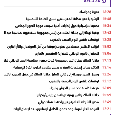
24 ساعة
16:28
تعزية ومواساة
15:48
الرشيدية تعزز مكانة المغرب في سباق الطاقة الشمسية
15:34
تحقيقات إسبانية حول إنذارات أمنية سبقت موجة العبور الجماعي
12:43
برقية تهنئة إلى جلالة الملك من رئيس جمهورية سنغافورة بمناسبة عيد العر
12:28
توقعات طقس اليوم السبت بالمغرب
18:52
لبؤات الأطلس يصطدمن بجنوب إفريقيا من أجل المونديال والثأر القاري
18:06
الاحتفال باليوم الوطني للمغاربة المقيمين بالخارج
17:13
جلالة الملك يهنئ رئيس جمهورية كوت ديفوار بمناسبة العيد الوطني لبلاده
13:16
الكاف يساند إصلاحات الفيفا و يدعم مشروع تطوير الكرة الإفريقية
12:26
وصول السيد بوريطة إلى كالي لتمثيل جلالة الملك في حفل تنصيب الرئيس ال
12:12
توقعات طقس اليوم الجمعة بالمغرب
16:09
قرعة الكاف تحدد مسار الجيش والرجاء
15:59
جلالة الملك يتلقى برقية تهنئة من رئيس أوكرانيا
12:49
مختبر الشرطة العلمية يعزز ريادته باعتماد دولي
12:21
القيادة العليا لفيفا تجدد دعمها الكامل لإنفانتينو بعد اجتماع الرباط