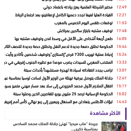
12:49
مختبر الشرطة العلمية يعزز ريادته باعتماد دولي
12:21
القيادة العليا لفيفا تجدد دعمها الكامل لإنفانتينو بعد اجتماع الرباط
11:53
توقعات طقس اليوم الخميس بالمغرب
17:48
توقيف مشتبه بابتزاز سائحين بمراكش
16:05
طعن أربعة أشخاص على الأقل في وسط لندن وتوقيف مشتبه بها
15:46
الحكومة تطلق دفعة جديدة لدعم النقل وتطلق حصة جديدة للنصف الثاني من
15:26
إحباط عملية تهريب 7300 قرص“إكستازي”وتوقيف شخصين بأكادير وأيت ملول
13:33
المنتخب المغربي للسيدات يضرب موعدا مع نظيره الجنوب إفريقي في دور ال
13:07
ترامب يجدد انتقاداته لسيادةا لهجرة مستشهداً بأحداث سبتة
12:47
جلالة الملك يتوصل ببرقية تهنئة من الوزير الأول لسانت لوسيا بمناسبة عيد ا
15:17
انتقال الملازم الأول محمد المزروعي إلى سلا بعد مسار مهني متميز بسوق ال
15:02
الحكومة الإسبانية ترصد 25 مليون يورو للقاصرين الذين وصلوا سبتة
14:43
لبؤات الأطلس يتعادلن مع السنغال ويعبرن إلى ربع نهائي كأس أمم إفريقيا
الأكثر مشاهدة
جريدة “ماب ميديا” تهنئ جلالة الملك محمد السادس
بمناسبة ذكرى…