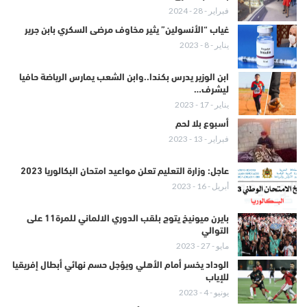
فبراير - 28 - 2024
غياب “الأنسولين” يثير مخاوف مرضى السكري بابن جرير
يناير - 8 - 2023
ابن الوزير يدرس بكندا..وابن الشعب يمارس الرياضة حافيا
ليشرف…
يناير - 17 - 2023
أسبوع بلا لحم
فبراير - 13 - 2023
عاجل: وزارة التعليم تعلن مواعيد امتحان البكالوريا 2023
أبريل - 16 - 2023
بايرن ميونيخ يتوج بلقب الدوري الالماني للمرة11 على
التوالي
مايو - 27 - 2023
الوداد يخسر أمام الأهلي ويؤجل حسم نهائي أبطال إفريقيا
للإياب
يونيو - 4 - 2023