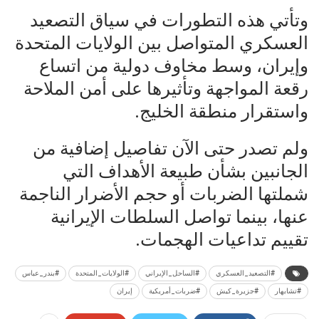
وتأتي هذه التطورات في سياق التصعيد
العسكري المتواصل بين الولايات المتحدة
وإيران، وسط مخاوف دولية من اتساع
رقعة المواجهة وتأثيرها على أمن الملاحة
واستقرار منطقة الخليج.
ولم تصدر حتى الآن تفاصيل إضافية من
الجانبين بشأن طبيعة الأهداف التي
شملتها الضربات أو حجم الأضرار الناجمة
عنها، بينما تواصل السلطات الإيرانية
تقييم تداعيات الهجمات.
#التصعيد_العسكري
#الساحل_الإيراني
#الولايات_المتحدة
#بندر_عباس
#تشابهار
#جزيرة_كيش
#ضربات_أمريكية
إيران