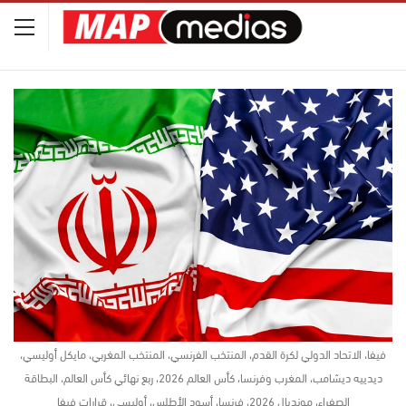
فيفا، الاتحاد الدولي لكرة القدم، المنتخب الفرنسي، المنتخب المغربي، مايكل أوليسي،
ديدييه ديشامب، المغرب وفرنسا، كأس العالم 2026، ربع نهائي كأس العالم، البطاقة
الصفراء، مونديال 2026، فرنسا، أسود الأطلس، أوليسي، قرارات فيفا