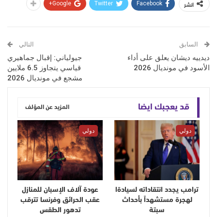
انشر
Google+
Twitter
Facebook
السابق
التالي
ديدييه ديشان يعلق على أداء
جيولياني: إقبال جماهيري
الأسود في مونديال 2026
قياسي يتجاوز 6.5 ملايين
مشجع في مونديال 2026
قد يعجبك ايضا
المزيد عن المؤلف
دولي
دولي
ترامب يجدد انتقاداته لسيادةا
عودة آلاف الإسبان للمنازل
لهجرة مستشهداً بأحداث
عقب الحرائق وفرنسا تترقب
سبتة
تدهور الطقس