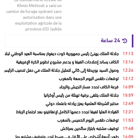
Khmis Mettouh a saisi un
camion de forage opérant sans
autorisation dans une
exploitation agricole de la
province d’El Jadida.
24 ساعة
17:13
جلالة الملك يهنئ رئيس جمهورية كوت ديفوار بمناسبة العيد الوطني لبلاده
13:16
الكاف يساند إصلاحات الفيفا و يدعم مشروع تطوير الكرة الإفريقية
12:26
وصول السيد بوريطة إلى كالي لتمثيل جلالة الملك في حفل تنصيب الرئيس ال
12:12
توقعات طقس اليوم الجمعة بالمغرب
16:09
قرعة الكاف تحدد مسار الجيش والرجاء
15:59
جلالة الملك يتلقى برقية تهنئة من رئيس أوكرانيا
12:49
مختبر الشرطة العلمية يعزز ريادته باعتماد دولي
12:21
القيادة العليا لفيفا تجدد دعمها الكامل لإنفانتينو بعد اجتماع الرباط
11:53
توقعات طقس اليوم الخميس بالمغرب
17:48
توقيف مشتبه بابتزاز سائحين بمراكش
16:05
طعن أربعة أشخاص على الأقل في وسط لندن وتوقيف مشتبه بها