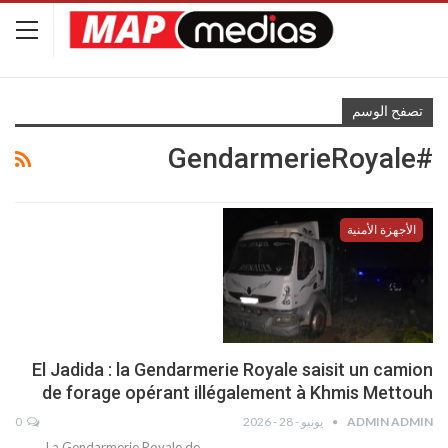
تصفح الوسم
#GendarmerieRoyale
الأجهزة الأمنية
El Jadida : la Gendarmerie Royale saisit un camion
de forage opérant illégalement à Khmis Mettouh
ADMIN ADMIN
يونيو - 28 - 2026
0
La Gendarmerie Royale de