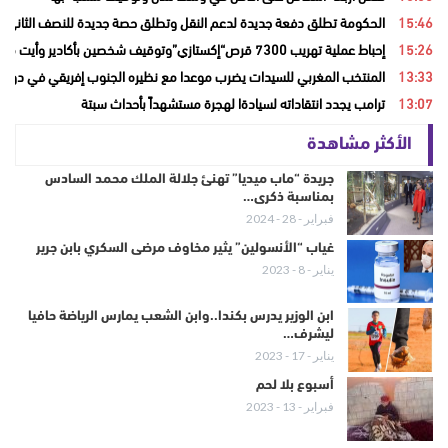
15:46
الحكومة تطلق دفعة جديدة لدعم النقل وتطلق حصة جديدة للنصف الثاني من
15:26
إحباط عملية تهريب 7300 قرص“إكستازي”وتوقيف شخصين بأكادير وأيت ملول
13:33
المنتخب المغربي للسيدات يضرب موعدا مع نظيره الجنوب إفريقي في دور ال
13:07
ترامب يجدد انتقاداته لسيادةا لهجرة مستشهداً بأحداث سبتة
الأكثر مشاهدة
جريدة “ماب ميديا” تهنئ جلالة الملك محمد السادس
بمناسبة ذكرى…
فبراير - 28 - 2024
غياب “الأنسولين” يثير مخاوف مرضى السكري بابن جرير
يناير - 8 - 2023
ابن الوزير يدرس بكندا..وابن الشعب يمارس الرياضة حافيا
ليشرف…
يناير - 17 - 2023
أسبوع بلا لحم
فبراير - 13 - 2023