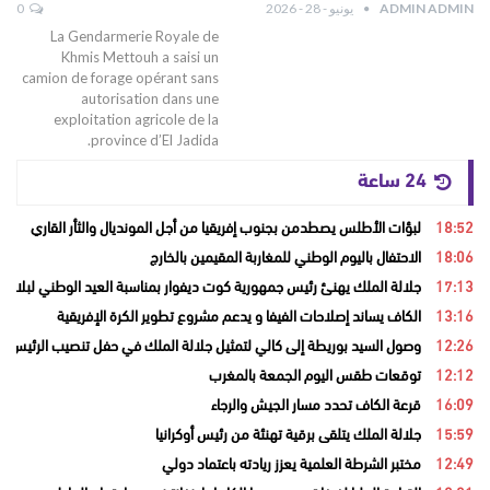
ADMIN ADMIN
يونيو - 28 - 2026
0
La Gendarmerie Royale de
Khmis Mettouh a saisi un
camion de forage opérant sans
autorisation dans une
exploitation agricole de la
province d’El Jadida.
24 ساعة
18:52
لبؤات الأطلس يصطدمن بجنوب إفريقيا من أجل المونديال والثأر القاري
18:06
الاحتفال باليوم الوطني للمغاربة المقيمين بالخارج
17:13
جلالة الملك يهنئ رئيس جمهورية كوت ديفوار بمناسبة العيد الوطني لبلاده
13:16
الكاف يساند إصلاحات الفيفا و يدعم مشروع تطوير الكرة الإفريقية
12:26
وصول السيد بوريطة إلى كالي لتمثيل جلالة الملك في حفل تنصيب الرئيس ال
12:12
توقعات طقس اليوم الجمعة بالمغرب
16:09
قرعة الكاف تحدد مسار الجيش والرجاء
15:59
جلالة الملك يتلقى برقية تهنئة من رئيس أوكرانيا
12:49
مختبر الشرطة العلمية يعزز ريادته باعتماد دولي