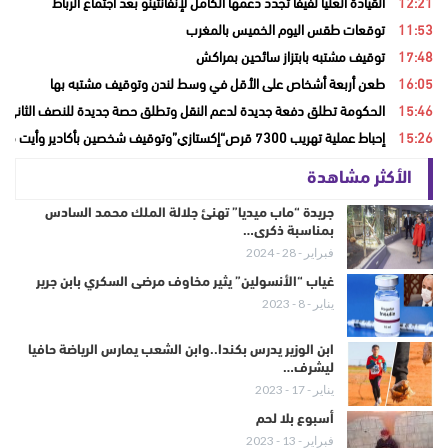
12:21
القيادة العليا لفيفا تجدد دعمها الكامل لإنفانتينو بعد اجتماع الرباط
11:53
توقعات طقس اليوم الخميس بالمغرب
17:48
توقيف مشتبه بابتزاز سائحين بمراكش
16:05
طعن أربعة أشخاص على الأقل في وسط لندن وتوقيف مشتبه بها
15:46
الحكومة تطلق دفعة جديدة لدعم النقل وتطلق حصة جديدة للنصف الثاني من
15:26
إحباط عملية تهريب 7300 قرص“إكستازي”وتوقيف شخصين بأكادير وأيت ملول
الأكثر مشاهدة
جريدة “ماب ميديا” تهنئ جلالة الملك محمد السادس
بمناسبة ذكرى…
فبراير - 28 - 2024
غياب “الأنسولين” يثير مخاوف مرضى السكري بابن جرير
يناير - 8 - 2023
ابن الوزير يدرس بكندا..وابن الشعب يمارس الرياضة حافيا
ليشرف…
يناير - 17 - 2023
أسبوع بلا لحم
فبراير - 13 - 2023