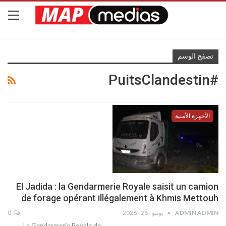
تصفح الوسم
#PuitsClandestin
الأجهزة الأمنية
El Jadida : la Gendarmerie Royale saisit un camion
de forage opérant illégalement à Khmis Mettouh
ADMIN ADMIN
يونيو - 28 - 2026
0
La Gendarmerie Royale de