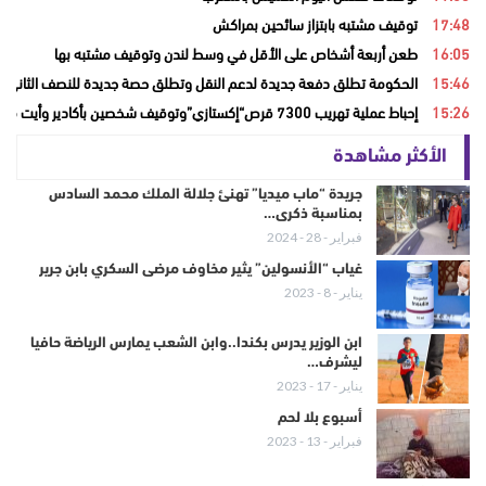
17:48
توقيف مشتبه بابتزاز سائحين بمراكش
16:05
طعن أربعة أشخاص على الأقل في وسط لندن وتوقيف مشتبه بها
15:46
الحكومة تطلق دفعة جديدة لدعم النقل وتطلق حصة جديدة للنصف الثاني من
15:26
إحباط عملية تهريب 7300 قرص“إكستازي”وتوقيف شخصين بأكادير وأيت ملول
الأكثر مشاهدة
جريدة “ماب ميديا” تهنئ جلالة الملك محمد السادس
بمناسبة ذكرى…
فبراير - 28 - 2024
غياب “الأنسولين” يثير مخاوف مرضى السكري بابن جرير
يناير - 8 - 2023
ابن الوزير يدرس بكندا..وابن الشعب يمارس الرياضة حافيا
ليشرف…
يناير - 17 - 2023
أسبوع بلا لحم
فبراير - 13 - 2023