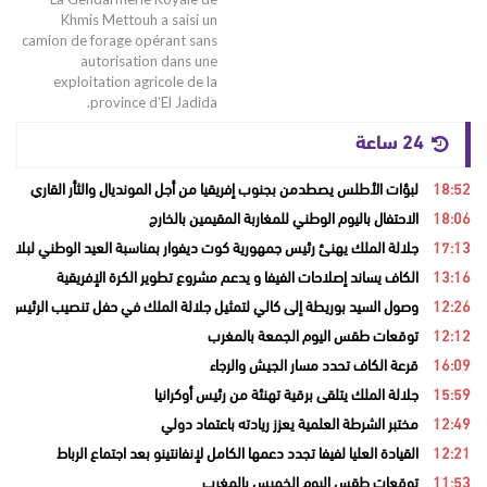
Khmis Mettouh a saisi un
camion de forage opérant sans
autorisation dans une
exploitation agricole de la
province d’El Jadida.
24 ساعة
18:52
لبؤات الأطلس يصطدمن بجنوب إفريقيا من أجل المونديال والثأر القاري
18:06
الاحتفال باليوم الوطني للمغاربة المقيمين بالخارج
17:13
جلالة الملك يهنئ رئيس جمهورية كوت ديفوار بمناسبة العيد الوطني لبلاده
13:16
الكاف يساند إصلاحات الفيفا و يدعم مشروع تطوير الكرة الإفريقية
12:26
وصول السيد بوريطة إلى كالي لتمثيل جلالة الملك في حفل تنصيب الرئيس ال
12:12
توقعات طقس اليوم الجمعة بالمغرب
16:09
قرعة الكاف تحدد مسار الجيش والرجاء
15:59
جلالة الملك يتلقى برقية تهنئة من رئيس أوكرانيا
12:49
مختبر الشرطة العلمية يعزز ريادته باعتماد دولي
12:21
القيادة العليا لفيفا تجدد دعمها الكامل لإنفانتينو بعد اجتماع الرباط
11:53
توقعات طقس اليوم الخميس بالمغرب