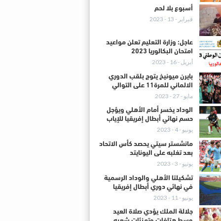
أسبوع بلا لحم
فبراير - 13 - 2023
عاجل: وزارة التعليم تعلن مواعيد
امتحان البكالوريا 2023
أبريل - 16 - 2023
بايرن ميونيخ يتوج بلقب الدوري
الالماني للمرة11 على التوالي
مايو - 27 - 2023
الوداد يخسر أمام الأهلي ويؤجل
حسم نهائي أبطال إفريقيا للإياب
يونيو - 4 - 2023
مانشستر سيتي يحصد كأس الاتحاد
بعد تغلبه على اليونايتد
يونيو - 3 - 2023
تشكيلتا الأهلي والوداد الرسمية
في نهائي دوري أبطال إفريقيا
يونيو - 11 - 2023
جلالة الملك يؤدي صلاة العيد
وسط هتافات وتهنئات شعبه