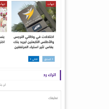
جهات
جهات
اختلالات في وكالتي النرجس
بنس
والأطلس التابعتين لبريد بنك
اختي
بفاس تثير استياء المرتفقين
السابق
التالي
اترك رد
لن يت