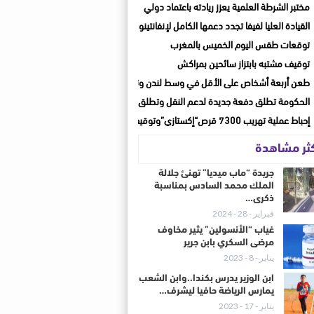
مختبر الشرطة العلمية يعزز ريادته باعتماد دولي
القيادة العليا لفيفا تجدد دعمها الكامل لإنفانتينو بعد اجتماع الرباط
توقعات طقس اليوم الخميس بالمغرب
توقيف مشتبه بابتزاز سائحين بمراكش
طعن أربعة أشخاص على الأقل في وسط لندن وتوقيف مشتبه بها
الحكومة تطلق دفعة جديدة لدعم النقل وتطلق حصة جديدة للنصف الثاني من يوليوز
إحباط عملية تهريب 7300 قرص“إكستازي”وتوقيف شخصين بأكادير وأيت ملول
كثر مشاهدة
جريدة “ماب ميديا” تهنئ جلالة
الملك محمد السادس بمناسبة
ذكرى…
فبراير - 28 - 2024
غياب “الأنسولين” يثير مخاوف
مرضى السكري بابن جرير
يناير - 8 - 2023
ابن الوزير يدرس بكندا..وابن الشعب
يمارس الرياضة حافيا ليشرف…
يناير - 17 - 2023