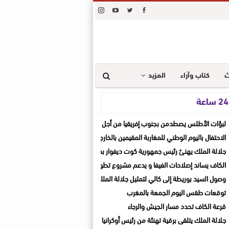
ث
كتاب وآراء
المزيد
ة
لبؤات الأطلس يصطدمن بجنوب إفريقيا من أجل المونديال والثأر القاري
الاحتفال باليوم الوطني للمغاربة المقيمين بالخارج
جلالة الملك يهنئ رئيس جمهورية كوت ديفوار بمناسبة العيد الوطني لبلاده
الكاف يساند إصلاحات الفيفا و يدعم مشروع تطوير الكرة الإفريقية
وصول السيد بوريطة إلى كالي لتمثيل جلالة الملك في حفل تنصيب الرئيس الكولومبي ال
توقعات طقس اليوم الجمعة بالمغرب
قرعة الكاف تحدد مسار الجيش والرجاء
جلالة الملك يتلقى برقية تهنئة من رئيس أوكرانيا