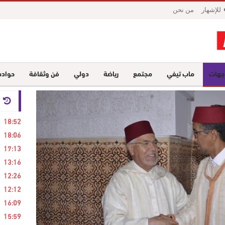
للإشهار
من نحن
جهات
ماب تيفي
مجتمع
رياضة
دولي
فن وثقافة
حواد
24 ساع
18:52
18:06
17:13
13:16
12:26
12:12
16:09
15:59