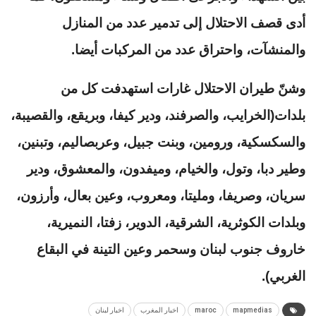
أدى قصف الاحتلال إلى تدمير عدد من المنازل
والمنشآت، واحتراق عدد من المركبات أيضا.
وشنّ طيران الاحتلال غارات استهدفت كل من
بلدات(الخرايب، والصرفند، ودير كيفا، وبريقع، والقصيبة،
والسكسكية، ورومين، وبنت جبيل، وعربصاليم، وتبنين،
وطير دبا، وتول، والخيام، وميفدون، والمعشوق، ودير
سريان، وصريفا، ومليتا، ومعروب، وعين بعال، وأرزون،
وبلدات الكوثرية، الشرقية، الدوير، زفتا، النميرية،
خاروف جنوب لبنان وسحمر وعين التينة في البقاع
الغربي).
mapmedias
maroc
اخبار المغرب
اخبار لبنان