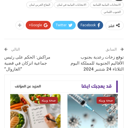
الانتخابات النيابية اللبنانية
الانتخابات النيابية في لبنان
البقاع الغربي لبنان
الجنوب اللبناني
انشر
Google+
Twitter
Facebook
السابق
التالي
توقع زخات رعدية بجنوب
مراكش: الحكم على رئيس
الأقاليم الجنوبية للمملكة اليوم
جماعية انزكان في قضية
الثلاثاء 24 شتنبر 2024
“الغازوال”
قد يعجبك ايضا
المزيد عن المؤلف
صحة وبيئة
صحة وبيئة