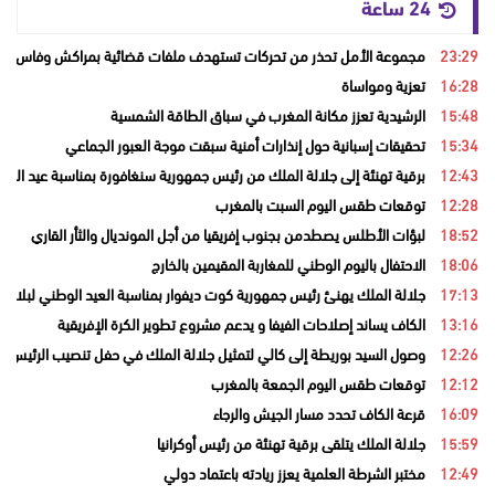
24 ساعة
23:29
مجموعة الأمل تحذر من تحركات تستهدف ملفات قضائية بمراكش وفاس
16:28
تعزية ومواساة
15:48
الرشيدية تعزز مكانة المغرب في سباق الطاقة الشمسية
15:34
تحقيقات إسبانية حول إنذارات أمنية سبقت موجة العبور الجماعي
12:43
برقية تهنئة إلى جلالة الملك من رئيس جمهورية سنغافورة بمناسبة عيد العر
12:28
توقعات طقس اليوم السبت بالمغرب
18:52
لبؤات الأطلس يصطدمن بجنوب إفريقيا من أجل المونديال والثأر القاري
18:06
الاحتفال باليوم الوطني للمغاربة المقيمين بالخارج
17:13
جلالة الملك يهنئ رئيس جمهورية كوت ديفوار بمناسبة العيد الوطني لبلاده
13:16
الكاف يساند إصلاحات الفيفا و يدعم مشروع تطوير الكرة الإفريقية
12:26
وصول السيد بوريطة إلى كالي لتمثيل جلالة الملك في حفل تنصيب الرئيس ال
12:12
توقعات طقس اليوم الجمعة بالمغرب
16:09
قرعة الكاف تحدد مسار الجيش والرجاء
15:59
جلالة الملك يتلقى برقية تهنئة من رئيس أوكرانيا
12:49
مختبر الشرطة العلمية يعزز ريادته باعتماد دولي