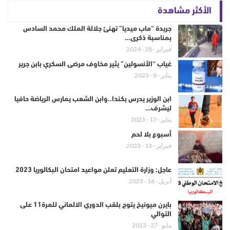
الأكثر مشاهدة
جريدة “ماب ميديا” تهنئ جلالة الملك محمد السادس
بمناسبة ذكرى…
فبراير - 28 - 2024
غياب “الأنسولين” يثير مخاوف مرضى السكري بابن جرير
يناير - 8 - 2023
ابن الوزير يدرس بكندا..وابن الشعب يمارس الرياضة حافيا
ليشرف…
يناير - 17 - 2023
أسبوع بلا لحم
فبراير - 13 - 2023
عاجل: وزارة التعليم تعلن مواعيد امتحان البكالوريا 2023
أبريل - 16 - 2023
بايرن ميونيخ يتوج بلقب الدوري الالماني للمرة11 على
التوالي
مايو - 27 - 2023