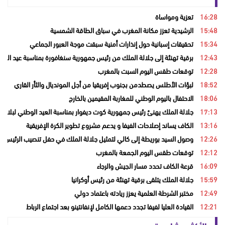
16:28
تعزية ومواساة
15:48
الرشيدية تعزز مكانة المغرب في سباق الطاقة الشمسية
15:34
تحقيقات إسبانية حول إنذارات أمنية سبقت موجة العبور الجماعي
12:43
برقية تهنئة إلى جلالة الملك من رئيس جمهورية سنغافورة بمناسبة عيد العر
12:28
توقعات طقس اليوم السبت بالمغرب
18:52
لبؤات الأطلس يصطدمن بجنوب إفريقيا من أجل المونديال والثأر القاري
18:06
الاحتفال باليوم الوطني للمغاربة المقيمين بالخارج
17:13
جلالة الملك يهنئ رئيس جمهورية كوت ديفوار بمناسبة العيد الوطني لبلاده
13:16
الكاف يساند إصلاحات الفيفا و يدعم مشروع تطوير الكرة الإفريقية
12:26
وصول السيد بوريطة إلى كالي لتمثيل جلالة الملك في حفل تنصيب الرئيس ال
12:12
توقعات طقس اليوم الجمعة بالمغرب
16:09
قرعة الكاف تحدد مسار الجيش والرجاء
15:59
جلالة الملك يتلقى برقية تهنئة من رئيس أوكرانيا
12:49
مختبر الشرطة العلمية يعزز ريادته باعتماد دولي
12:21
القيادة العليا لفيفا تجدد دعمها الكامل لإنفانتينو بعد اجتماع الرباط