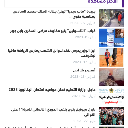
الأكثر مشاهدة
جريدة “ماب ميديا” تهنئ جلالة الملك محمد السادس
بمناسبة ذكرى…
فبراير - 28 - 2024
غياب “الأنسولين” يثير مخاوف مرضى السكري بابن جرير
يناير - 8 - 2023
ابن الوزير يدرس بكندا..وابن الشعب يمارس الرياضة حافيا
ليشرف…
يناير - 17 - 2023
أسبوع بلا لحم
فبراير - 13 - 2023
عاجل: وزارة التعليم تعلن مواعيد امتحان البكالوريا 2023
أبريل - 16 - 2023
بايرن ميونيخ يتوج بلقب الدوري الالماني للمرة11 على
التوالي
مايو - 27 - 2023