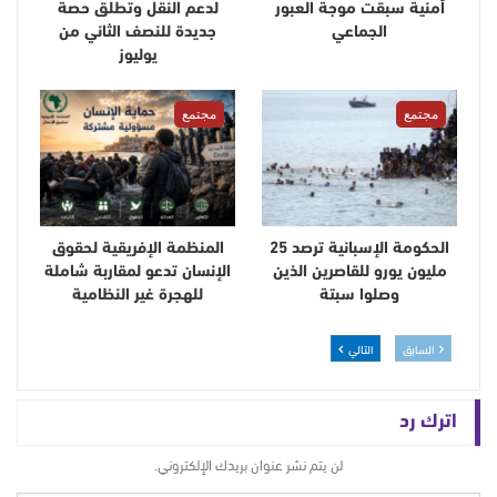
أمنية سبقت موجة العبور
لدعم النقل وتطلق حصة
الجماعي
جديدة للنصف الثاني من
يوليوز
مجتمع
مجتمع
الحكومة الإسبانية ترصد 25
المنظمة الإفريقية لحقوق
مليون يورو للقاصرين الذين
الإنسان تدعو لمقاربة شاملة
وصلوا سبتة
للهجرة غير النظامية
السابق
التالي
اترك رد
لن يتم نشر عنوان بريدك الإلكتروني.