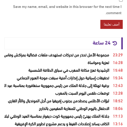
Save my name, email, and website in this browser for the next time I
comment.
24 ساعة
23:29
مجموعة الأمل تحذر من تحركات تستهدف ملفات قضائية بمراكش وفاس
16:28
تعزية ومواساة
15:48
الرشيدية تعزز مكانة المغرب في سباق الطاقة الشمسية
15:34
تحقيقات إسبانية حول إنذارات أمنية سبقت موجة العبور الجماعي
12:43
برقية تهنئة إلى جلالة الملك من رئيس جمهورية سنغافورة بمناسبة عيد العر
12:28
توقعات طقس اليوم السبت بالمغرب
18:52
لبؤات الأطلس يصطدمن بجنوب إفريقيا من أجل المونديال والثأر القاري
18:06
الاحتفال باليوم الوطني للمغاربة المقيمين بالخارج
17:13
جلالة الملك يهنئ رئيس جمهورية كوت ديفوار بمناسبة العيد الوطني لبلاده
13:16
الكاف يساند إصلاحات الفيفا و يدعم مشروع تطوير الكرة الإفريقية