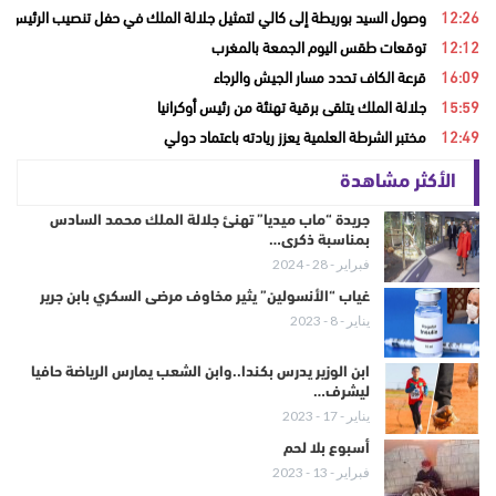
12:26
وصول السيد بوريطة إلى كالي لتمثيل جلالة الملك في حفل تنصيب الرئيس ال
12:12
توقعات طقس اليوم الجمعة بالمغرب
16:09
قرعة الكاف تحدد مسار الجيش والرجاء
15:59
جلالة الملك يتلقى برقية تهنئة من رئيس أوكرانيا
12:49
مختبر الشرطة العلمية يعزز ريادته باعتماد دولي
الأكثر مشاهدة
جريدة “ماب ميديا” تهنئ جلالة الملك محمد السادس
بمناسبة ذكرى…
فبراير - 28 - 2024
غياب “الأنسولين” يثير مخاوف مرضى السكري بابن جرير
يناير - 8 - 2023
ابن الوزير يدرس بكندا..وابن الشعب يمارس الرياضة حافيا
ليشرف…
يناير - 17 - 2023
أسبوع بلا لحم
فبراير - 13 - 2023