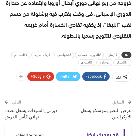
خروجه من ربع نهائي دوري أبطال أوروبا وابتعاده عن صدارة
الدوري الإسباني، في وقت يقترب فيه برشلونة من حسم
لقب “الليغا”، إذ يكفيه تفادي الخسارة أمام غريمه
التقليدي للتتويج رسميا بالبطولة.
#أربيلوا
#الدوري_الإسباني
#تشواميني
#ريال_مدريد
#كامب_نو
الكلاسيكو
برشلونة
فالفيردي
انشر
Google+
Twitter
Facebook
السابق
التالي
عرض النصر بموسكو يشغل
ديربي_السيدات يشعل نصف
الأوكرانيين
نهائي كأس العرش
قد يعجبك ايضا
المزيد عن المؤلف