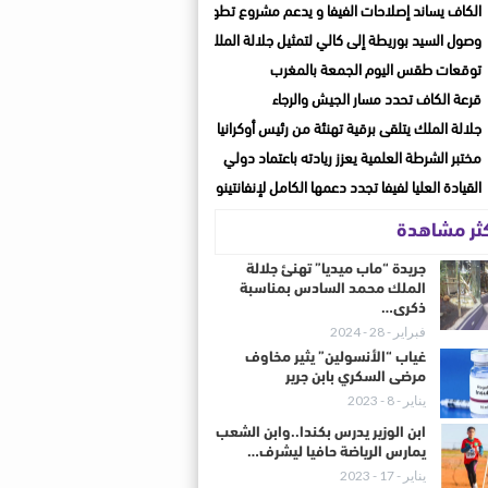
الكاف يساند إصلاحات الفيفا و يدعم مشروع تطوير الكرة الإفريقية
وصول السيد بوريطة إلى كالي لتمثيل جلالة الملك في حفل تنصيب الرئيس الكولومبي ال
توقعات طقس اليوم الجمعة بالمغرب
قرعة الكاف تحدد مسار الجيش والرجاء
جلالة الملك يتلقى برقية تهنئة من رئيس أوكرانيا
مختبر الشرطة العلمية يعزز ريادته باعتماد دولي
القيادة العليا لفيفا تجدد دعمها الكامل لإنفانتينو بعد اجتماع الرباط
كثر مشاهدة
جريدة “ماب ميديا” تهنئ جلالة
الملك محمد السادس بمناسبة
ذكرى…
فبراير - 28 - 2024
غياب “الأنسولين” يثير مخاوف
مرضى السكري بابن جرير
يناير - 8 - 2023
ابن الوزير يدرس بكندا..وابن الشعب
يمارس الرياضة حافيا ليشرف…
يناير - 17 - 2023