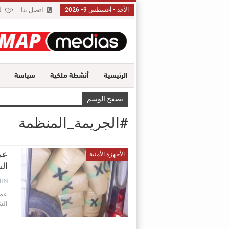
الأحد - أغسطس 9- 2026
اتصل بنا
ل
الرئيسية
أنشطة ملكية
سياسة
تصفح الوسم
#الجريمة_المنظمة
عم
الأجهزة الأمنية
ال
IN
عمل
الش