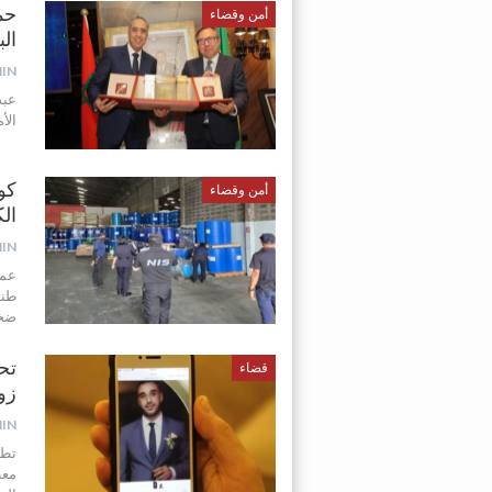
حم
أمن وقضاء
الب
IN
عبد
الأ
أمن وقضاء
ال
IN
طنا
ضخم
تح
قضاء
زو
IN
تطو
معط