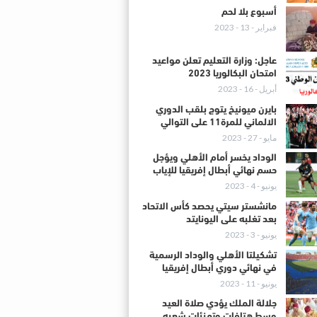
أسبوع بلا لحم
فبراير - 13 - 2023
عاجل: وزارة التعليم تعلن مواعيد
امتحان البكالوريا 2023
أبريل - 16 - 2023
بايرن ميونيخ يتوج بلقب الدوري
الالماني للمرة11 على التوالي
مايو - 27 - 2023
الوداد يخسر أمام الأهلي ويؤجل
حسم نهائي أبطال إفريقيا للإياب
يونيو - 4 - 2023
مانشستر سيتي يحصد كأس الاتحاد
بعد تغلبه على اليونايتد
يونيو - 3 - 2023
تشكيلتا الأهلي والوداد الرسمية
في نهائي دوري أبطال إفريقيا
يونيو - 11 - 2023
جلالة الملك يؤدي صلاة العيد
وسط هتافات وتهنئات شعبه