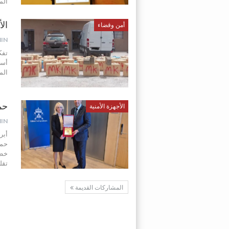
الم
ال
أمن وقضاء
IN
تفك
أسف
الم
حم
الأجهزة الأمنية
IN
أبر
حمو
خطو
تقل
المشاركات القديمة