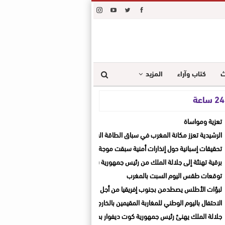
ث
كتاب وآراء
المزيد
ة
تعزية ومواساة
الرشيدية تعزز مكانة المغرب في سباق الطاقة الشمسية
تحقيقات إسبانية حول إنذارات أمنية سبقت موجة العبور الجماعي
برقية تهنئة إلى جلالة الملك من رئيس جمهورية سنغافورة بمناسبة عيد العرش المجيد
توقعات طقس اليوم السبت بالمغرب
لبؤات الأطلس يصطدمن بجنوب إفريقيا من أجل المونديال والثأر القاري
الاحتفال باليوم الوطني للمغاربة المقيمين بالخارج
جلالة الملك يهنئ رئيس جمهورية كوت ديفوار بمناسبة العيد الوطني لبلاده