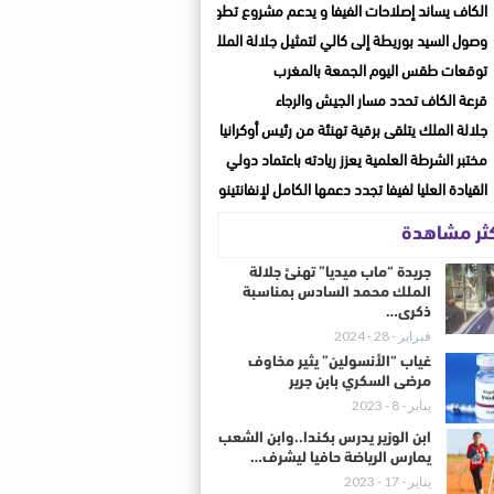
الكاف يساند إصلاحات الفيفا و يدعم مشروع تطوير الكرة الإفريقية
وصول السيد بوريطة إلى كالي لتمثيل جلالة الملك في حفل تنصيب الرئيس الكولومبي ال
توقعات طقس اليوم الجمعة بالمغرب
قرعة الكاف تحدد مسار الجيش والرجاء
جلالة الملك يتلقى برقية تهنئة من رئيس أوكرانيا
مختبر الشرطة العلمية يعزز ريادته باعتماد دولي
القيادة العليا لفيفا تجدد دعمها الكامل لإنفانتينو بعد اجتماع الرباط
كثر مشاهدة
جريدة “ماب ميديا” تهنئ جلالة
الملك محمد السادس بمناسبة
ذكرى…
فبراير - 28 - 2024
غياب “الأنسولين” يثير مخاوف
مرضى السكري بابن جرير
يناير - 8 - 2023
ابن الوزير يدرس بكندا..وابن الشعب
يمارس الرياضة حافيا ليشرف…
يناير - 17 - 2023