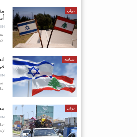
مف
دولي
أم
IN
انط
الا
ان
سياسة
في
IN
انط
نقا
مفا
دولي
IN
تقا
لإع