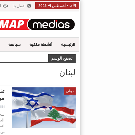
الأحد - أغسطس 9- 2026
اتصل بنا
ل
الرئيسية
أنشطة ملكية
سياسة
تصفح الوسم
لبنان
تقد
دولي
موق
IN
سجل
الع
اتف
من ا