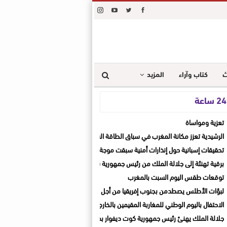
ث
كتاب وآراء
المزيد
ة
تعزية ومواساة
الرشيدية تعزز مكانة المغرب في سباق الطاقة الشمسية
تحقيقات إسبانية حول إنذارات أمنية سبقت موجة العبور الجماعي
برقية تهنئة إلى جلالة الملك من رئيس جمهورية سنغافورة بمناسبة عيد العرش المجيد
توقعات طقس اليوم السبت بالمغرب
لبؤات الأطلس يصطدمن بجنوب إفريقيا من أجل المونديال والثأر القاري
الاحتفال باليوم الوطني للمغاربة المقيمين بالخارج
جلالة الملك يهنئ رئيس جمهورية كوت ديفوار بمناسبة العيد الوطني لبلاده