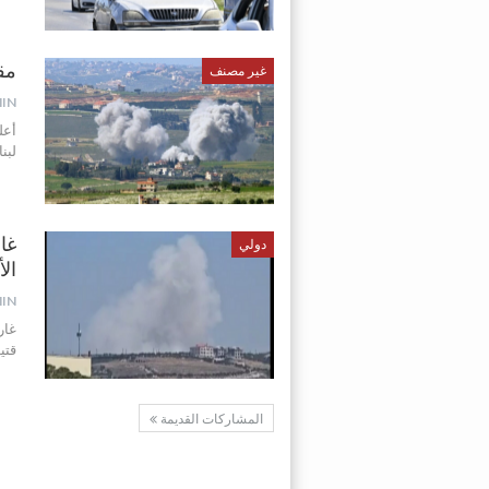
مقتل ضا
غير مصنف
IN
أعل
لبن
غار
دولي
ال
IN
غار
قتيلا و3 جرحى رغم توقيع مذكرة
المشاركات القديمة