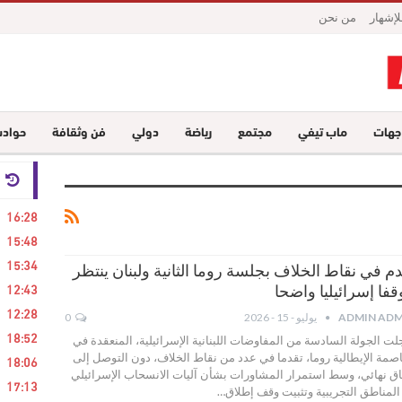
لإشهار
من نحن
جهات
ماب تيفي
مجتمع
رياضة
دولي
فن وثقافة
حواد
24 ساع
16:28
15:48
15:34
م في نقاط الخلاف بجلسة روما الثانية ولبنان ينتظر
12:43
فا إسرائيليا واضحا
12:28
ADMIN ADM
يوليو - 15 - 2026
0
18:52
ت الجولة السادسة من المفاوضات اللبنانية الإسرائيلية، المنعقدة في
اصمة الإيطالية روما، تقدما في عدد من نقاط الخلاف، دون التوصل إلى
18:06
اق نهائي، وسط استمرار المشاورات بشأن آليات الانسحاب الإسرائيلي
17:13
لمناطق التجريبية وتثبيت وقف إطلاق…