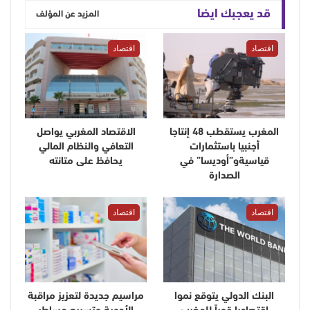
قد يعجبك ايضا
المزيد عن المؤلف
اقتصاد
اقتصاد
المغرب يستقطب 48 إنتاجا
الاقتصاد المغربي يواصل
أجنبيا باستثمارات
التعافي والنظام المالي
قياسيةو”أوديسا” في
يحافظ على متانته
الصدارة
اقتصاد
اقتصاد
البنك الدولي يتوقع نموا
مراسيم جديدة لتعزيز مراقبة