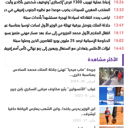
15:26
إحباط عملية تهريب 7300 قرص“إكستازي”وتوقيف شخصين بأكادير وأيت ملول
13:33
المنتخب المغربي للسيدات يضرب موعدا مع نظيره الجنوب إفريقي في دور ال
13:07
ترامب يجدد انتقاداته لسيادةا لهجرة مستشهداً بأحداث سبتة
12:47
جلالة الملك يتوصل ببرقية تهنئة من الوزير الأول لسانت لوسيا بمناسبة عيد ا
15:17
انتقال الملازم الأول محمد المزروعي إلى سلا بعد مسار مهني متميز بسوق ال
15:02
الحكومة الإسبانية ترصد 25 مليون يورو للقاصرين الذين وصلوا سبتة
14:43
لبؤات الأطلس يتعادلن مع السنغال ويعبرن إلى ربع نهائي كأس أمم إفريقيا
الأكثر مشاهدة
جريدة “ماب ميديا” تهنئ جلالة الملك محمد السادس
بمناسبة ذكرى…
فبراير - 28 - 2024
غياب “الأنسولين” يثير مخاوف مرضى السكري بابن جرير
يناير - 8 - 2023
ابن الوزير يدرس بكندا..وابن الشعب يمارس الرياضة حافيا
ليشرف…
يناير - 17 - 2023