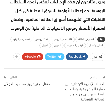
ويرى متابعون أن هذه الإجراءات تعكس توجه السلطات
الروسية نحو إعطاء الأولوية للسوق المحلية في ظل
التقلبات التي تشهدها أسواق الطاقة العالمية، وضمان
استقرار الأسعار وتوفير الاحتياجات الداخلية من الوقود.
#أسواق_الطاقة
#الاقتصاد_الروسي
#الكيروسين
#صادرات_الوقود
#مال_وأعمال
#وقود_الطائرات
البنزين
الديزل
انشر
Google+
Twitter
Facebook
السابق
التالي
العدالة الإدارية الابتدائية بين
مقتل أجنبية يهز محاميد الغزلان
حماية المشروعية وتطلعات
المتقاضين إلى مزيد من
النجاعة القضائية