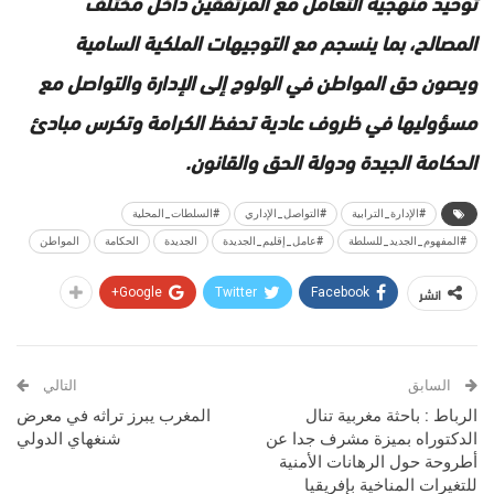
توحيد منهجية التعامل مع المرتفقين داخل مختلف
المصالح، بما ينسجم مع التوجيهات الملكية السامية
ويصون حق المواطن في الولوج إلى الإدارة والتواصل مع
مسؤوليها في ظروف عادية تحفظ الكرامة وتكرس مبادئ
الحكامة الجيدة ودولة الحق والقانون.
#الإدارة_الترابية
#التواصل_الإداري
#السلطات_المحلية
#المفهوم_الجديد_للسلطة
#عامل_إقليم_الجديدة
الجديدة
الحكامة
المواطن
انشر
Google+
Twitter
Facebook
السابق
التالي
الرباط : باحثة مغربية تنال
المغرب يبرز تراثه في معرض
الدكتوراه بميزة مشرف جدا عن
شنغهاي الدولي
أطروحة حول الرهانات الأمنية
للتغيرات المناخية بإفريقيا