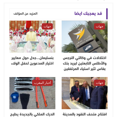
قد يعجبك ايضا
المزيد عن المؤلف
جهات
جهات
اختلالات في وكالتي النرجس
بنسليمان…جدل حول معايير
والأطلس التابعتين لبريد بنك
اختيار المدعوين لحفل الولاء
بفاس تثير استياء المرتفقين
جهات
أخبار المغرب
افتتاح متحف النقود بالمدينة
الدرك الملكي بالجديدة يطيح