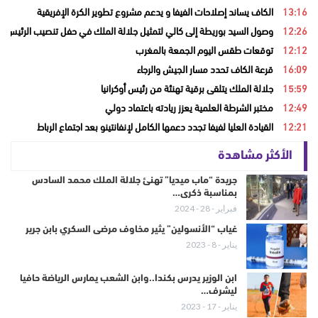
13:16
الكاف يساند إصلاحات الفيفا و يدعم مشروع تطوير الكرة الإفريقية
12:26
وصول السيد بوريطة إلى كالي لتمثيل جلالة الملك في حفل تنصيب الرئيس ال
12:12
توقعات طقس اليوم الجمعة بالمغرب
16:09
قرعة الكاف تحدد مسار الجيش والرجاء
15:59
جلالة الملك يتلقى برقية تهنئة من رئيس أوكرانيا
12:49
مختبر الشرطة العلمية يعزز ريادته باعتماد دولي
12:21
القيادة العليا لفيفا تجدد دعمها الكامل لإنفانتينو بعد اجتماع الرباط
الأكثر مشاهدة
جريدة “ماب ميديا” تهنئ جلالة الملك محمد السادس
بمناسبة ذكرى…
فبراير - 28 - 2024
غياب “الأنسولين” يثير مخاوف مرضى السكري بابن جرير
يناير - 8 - 2023
ابن الوزير يدرس بكندا..وابن الشعب يمارس الرياضة حافيا
ليشرف…
يناير - 17 - 2023