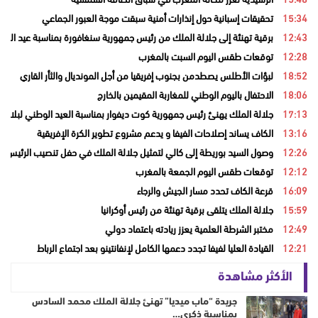
15:34
تحقيقات إسبانية حول إنذارات أمنية سبقت موجة العبور الجماعي
12:43
برقية تهنئة إلى جلالة الملك من رئيس جمهورية سنغافورة بمناسبة عيد العر
12:28
توقعات طقس اليوم السبت بالمغرب
18:52
لبؤات الأطلس يصطدمن بجنوب إفريقيا من أجل المونديال والثأر القاري
18:06
الاحتفال باليوم الوطني للمغاربة المقيمين بالخارج
17:13
جلالة الملك يهنئ رئيس جمهورية كوت ديفوار بمناسبة العيد الوطني لبلاده
13:16
الكاف يساند إصلاحات الفيفا و يدعم مشروع تطوير الكرة الإفريقية
12:26
وصول السيد بوريطة إلى كالي لتمثيل جلالة الملك في حفل تنصيب الرئيس ال
12:12
توقعات طقس اليوم الجمعة بالمغرب
16:09
قرعة الكاف تحدد مسار الجيش والرجاء
15:59
جلالة الملك يتلقى برقية تهنئة من رئيس أوكرانيا
12:49
مختبر الشرطة العلمية يعزز ريادته باعتماد دولي
12:21
القيادة العليا لفيفا تجدد دعمها الكامل لإنفانتينو بعد اجتماع الرباط
الأكثر مشاهدة
جريدة “ماب ميديا” تهنئ جلالة الملك محمد السادس
بمناسبة ذكرى…