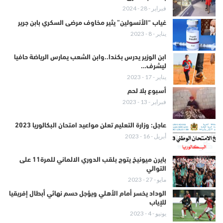
فبراير - 28 - 2024
غياب “الأنسولين” يثير مخاوف مرضى السكري بابن جرير
يناير - 8 - 2023
ابن الوزير يدرس بكندا..وابن الشعب يمارس الرياضة حافيا
ليشرف…
يناير - 17 - 2023
أسبوع بلا لحم
فبراير - 13 - 2023
عاجل: وزارة التعليم تعلن مواعيد امتحان البكالوريا 2023
أبريل - 16 - 2023
بايرن ميونيخ يتوج بلقب الدوري الالماني للمرة11 على
التوالي
مايو - 27 - 2023
الوداد يخسر أمام الأهلي ويؤجل حسم نهائي أبطال إفريقيا
للإياب
يونيو - 4 - 2023