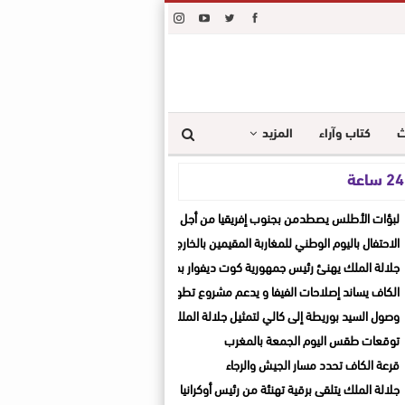
ث
كتاب وآراء
المزيد
ة
لبؤات الأطلس يصطدمن بجنوب إفريقيا من أجل المونديال والثأر القاري
الاحتفال باليوم الوطني للمغاربة المقيمين بالخارج
جلالة الملك يهنئ رئيس جمهورية كوت ديفوار بمناسبة العيد الوطني لبلاده
الكاف يساند إصلاحات الفيفا و يدعم مشروع تطوير الكرة الإفريقية
وصول السيد بوريطة إلى كالي لتمثيل جلالة الملك في حفل تنصيب الرئيس الكولومبي ال
توقعات طقس اليوم الجمعة بالمغرب
قرعة الكاف تحدد مسار الجيش والرجاء
جلالة الملك يتلقى برقية تهنئة من رئيس أوكرانيا