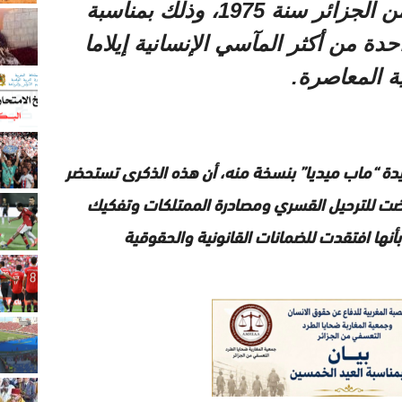
الطرد الجماعي للمغاربة من الجزائر سنة 1975، وذلك بمناسبة
 من أكثر المآسي الإنسانية إيلاما
ية المعاصرة.
يدة “ماب ميديا” بنسخة منه، أن هذه الذكرى تستحضر
عرضت للترحيل القسري ومصادرة الممتلكات وتفكيك
نها افتقدت للضمانات القانونية والحقوقية