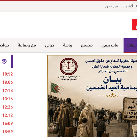
للإشهار
من نحن
جهات
ماب تيفي
مجتمع
رياضة
دولي
فن وثقافة
حواد
24 ساع
18:52
18:06
17:13
13:16
12:26
12:12
16:09
15:59