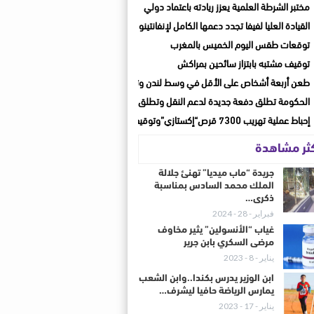
مختبر الشرطة العلمية يعزز ريادته باعتماد دولي
القيادة العليا لفيفا تجدد دعمها الكامل لإنفانتينو بعد اجتماع الرباط
توقعات طقس اليوم الخميس بالمغرب
توقيف مشتبه بابتزاز سائحين بمراكش
طعن أربعة أشخاص على الأقل في وسط لندن وتوقيف مشتبه بها
الحكومة تطلق دفعة جديدة لدعم النقل وتطلق حصة جديدة للنصف الثاني من يوليوز
إحباط عملية تهريب 7300 قرص“إكستازي”وتوقيف شخصين بأكادير وأيت ملول
كثر مشاهدة
جريدة “ماب ميديا” تهنئ جلالة
الملك محمد السادس بمناسبة
ذكرى…
فبراير - 28 - 2024
غياب “الأنسولين” يثير مخاوف
مرضى السكري بابن جرير
يناير - 8 - 2023
ابن الوزير يدرس بكندا..وابن الشعب
يمارس الرياضة حافيا ليشرف…
يناير - 17 - 2023