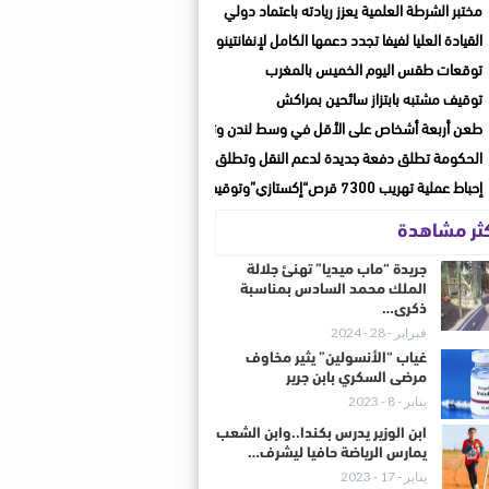
مختبر الشرطة العلمية يعزز ريادته باعتماد دولي
القيادة العليا لفيفا تجدد دعمها الكامل لإنفانتينو بعد اجتماع الرباط
توقعات طقس اليوم الخميس بالمغرب
توقيف مشتبه بابتزاز سائحين بمراكش
طعن أربعة أشخاص على الأقل في وسط لندن وتوقيف مشتبه بها
الحكومة تطلق دفعة جديدة لدعم النقل وتطلق حصة جديدة للنصف الثاني من يوليوز
إحباط عملية تهريب 7300 قرص“إكستازي”وتوقيف شخصين بأكادير وأيت ملول
كثر مشاهدة
جريدة “ماب ميديا” تهنئ جلالة
الملك محمد السادس بمناسبة
ذكرى…
فبراير - 28 - 2024
غياب “الأنسولين” يثير مخاوف
مرضى السكري بابن جرير
يناير - 8 - 2023
ابن الوزير يدرس بكندا..وابن الشعب
يمارس الرياضة حافيا ليشرف…
يناير - 17 - 2023