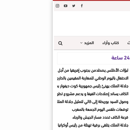
ث
كتاب وآراء
المزيد
ة
لبؤات الأطلس يصطدمن بجنوب إفريقيا من أجل المونديال والثأر القاري
الاحتفال باليوم الوطني للمغاربة المقيمين بالخارج
جلالة الملك يهنئ رئيس جمهورية كوت ديفوار بمناسبة العيد الوطني لبلاده
الكاف يساند إصلاحات الفيفا و يدعم مشروع تطوير الكرة الإفريقية
وصول السيد بوريطة إلى كالي لتمثيل جلالة الملك في حفل تنصيب الرئيس الكولومبي ال
توقعات طقس اليوم الجمعة بالمغرب
قرعة الكاف تحدد مسار الجيش والرجاء
جلالة الملك يتلقى برقية تهنئة من رئيس أوكرانيا