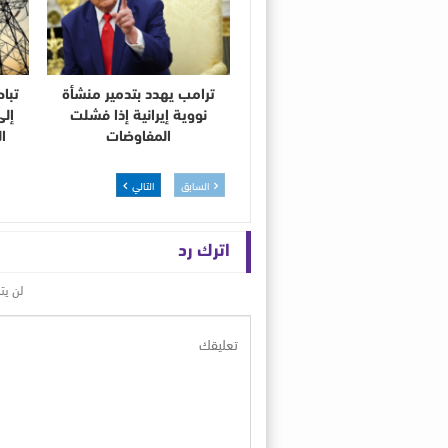
ترامب يهدد بتدمير منشأة
تباط
نووية إيرانية إذا فشلت
المفاوضات
الو
السابق
التالي
اترك رد
لن يت