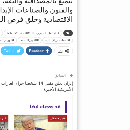
يتمتع بالمصداقية والثقة، م
والفنون والصناعات الإبدا
الاقتصادية وخلق فرص ال
#الاقتصاد_المغربي
#التنمية_الاقتصادية
#الصناعات_الإبداعية
#القوة_الناعمة
#الهوية_الم
انشر
Twitter
Facebook
السابق
إيران تعلن مقتل 14 شخصا جراء الغارات
الأمريكية الأخيرة
قد يعجبك ايضا
غير مصنف
غير 