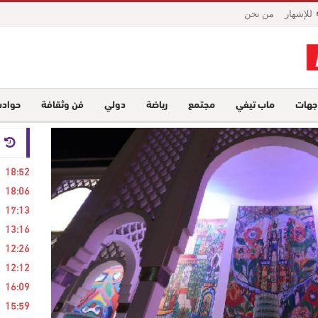
للإشهار
من نحن
جهات
ماب تيفي
مجتمع
رياضة
دولي
فن وثقافة
حواد
24 ساع
18:52
18:06
17:13
13:16
12:26
12:12
16:09
15:59