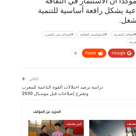
ؤكدًا أن الاستثمار في الثقافة
عية يشكل رافعة أساسية للتنمية
شغل.
#الثقافة_المغربية
#الدبلوماسية_الثقافية
#السياحة_في_المغرب
غربية
ReddIt
Google+
التالي
دراسة ترصد اختلالات القوة الناعمة للمغرب
وتقترح إصلاحات قبل مونديال 2030
المزيد عن المؤلف
مصنف
غير مصنف