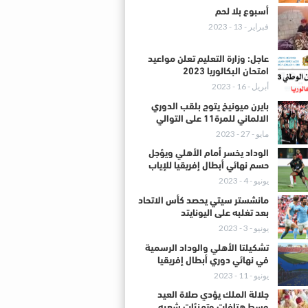
أسبوع بلا لحم
فبراير - 13 - 2023
عاجل: وزارة التعليم تعلن مواعيد
امتحان البكالوريا 2023
أبريل - 16 - 2023
بايرن ميونيخ يتوج بلقب الدوري
الالماني للمرة11 على التوالي
مايو - 27 - 2023
الوداد يخسر أمام الأهلي ويؤجل
حسم نهائي أبطال إفريقيا للإياب
يونيو - 4 - 2023
مانشستر سيتي يحصد كأس الاتحاد
بعد تغلبه على اليونايتد
يونيو - 3 - 2023
تشكيلتا الأهلي والوداد الرسمية
في نهائي دوري أبطال إفريقيا
يونيو - 11 - 2023
جلالة الملك يؤدي صلاة العيد
وسط هتافات وتهنئات شعبه