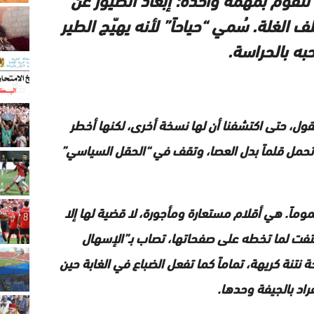
 الغلة. سُمي “حياحاً” لأنه يهيّج الطير
به بالحراسة.
لحقول، حتى اكتشفنا أن لها نسخة أخرى، لكنها أخطر
مل قلماً بدل العصا، وتقف في “الحقل السياسي”
سموماً. هي أقلام مستعارة ومأجورة، لا قضية لها إلا
لتفت لما تخطه على صفحاتها، تصاب بـ”الإسهال
حة نتنة كريهة، تماماً كما تفعل الضباع في الغابة حين
فراد بالجيفة وحدها.