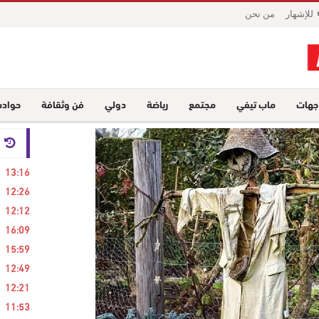
للإشهار
من نحن
جهات
ماب تيفي
مجتمع
رياضة
دولي
فن وثقافة
حواد
24 ساع
13:16
12:26
12:12
16:09
15:59
12:49
12:21
11:53