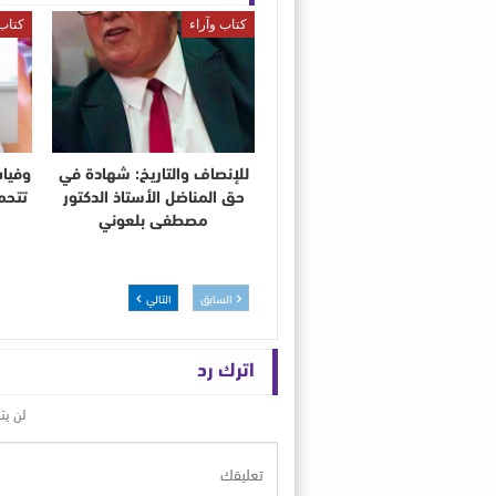
كتاب وآراء
كتاب 
للإنصاف والتاريخ: شهادة في
وفيات
حق المناضل الأستاذ الدكتور
تتحمل
مصطفى بلعوني
السابق
التالي
اترك رد
لن يت