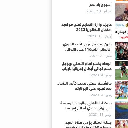
أسبوع بلا لحم
فبراير - 13 - 2023
عاجل: وزارة التعليم تعلن مواعيد
امتحان البكالوريا 2023
أبريل - 16 - 2023
بايرن ميونيخ يتوج بلقب الدوري
الالماني للمرة11 على التوالي
مايو - 27 - 2023
الوداد يخسر أمام الأهلي ويؤجل
حسم نهائي أبطال إفريقيا للإياب
يونيو - 4 - 2023
مانشستر سيتي يحصد كأس الاتحاد
بعد تغلبه على اليونايتد
يونيو - 3 - 2023
تشكيلتا الأهلي والوداد الرسمية
في نهائي دوري أبطال إفريقيا
يونيو - 11 - 2023
جلالة الملك يؤدي صلاة العيد
وسط هتافات وتهنئات شعبه