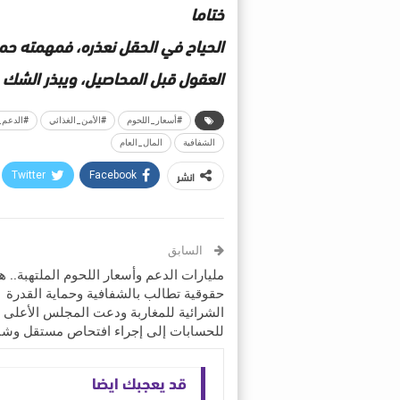
ختاما
الحياح في الحقل نعذره، فمهمته حماية
العقول قبل المحاصيل، ويبذر الشك و
#أسعار_اللحوم
#الأمن_الغذائي
#الدعم_
الشفافية
المال_العام
انشر
Twitter
Facebook
السابق
مليارات الدعم وأسعار اللحوم الملتهبة.. ه
حقوقية تطالب بالشفافية وحماية القدرة
الشرائية للمغاربة ودعت المجلس الأعلى
للحسابات إلى إجراء افتحاص مستقل وشا
قد يعجبك ايضا