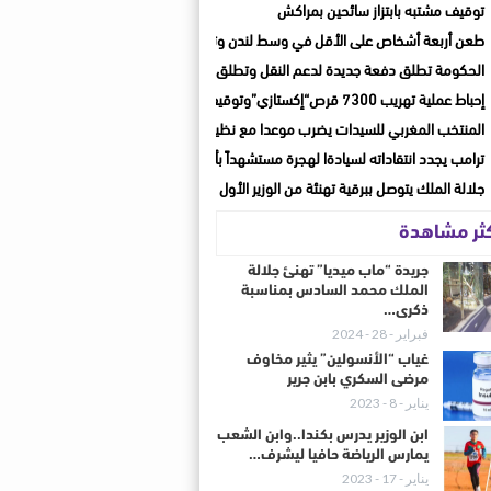
توقيف مشتبه بابتزاز سائحين بمراكش
طعن أربعة أشخاص على الأقل في وسط لندن وتوقيف مشتبه بها
الحكومة تطلق دفعة جديدة لدعم النقل وتطلق حصة جديدة للنصف الثاني من يوليوز
إحباط عملية تهريب 7300 قرص“إكستازي”وتوقيف شخصين بأكادير وأيت ملول
المنتخب المغربي للسيدات يضرب موعدا مع نظيره الجنوب إفريقي في دور الربع
ترامب يجدد انتقاداته لسيادةا لهجرة مستشهداً بأحداث سبتة
جلالة الملك يتوصل ببرقية تهنئة من الوزير الأول لسانت لوسيا بمناسبة عيد العرش المجي
كثر مشاهدة
جريدة “ماب ميديا” تهنئ جلالة
الملك محمد السادس بمناسبة
ذكرى…
فبراير - 28 - 2024
غياب “الأنسولين” يثير مخاوف
مرضى السكري بابن جرير
يناير - 8 - 2023
ابن الوزير يدرس بكندا..وابن الشعب
يمارس الرياضة حافيا ليشرف…
يناير - 17 - 2023