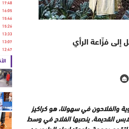
17:48
16:05
15:46
15:26
13:33
13:07
 إلى فزّاعة الرأي
12:47
الأ
وية والفلاحون في سهولنا، هو كراكيز
ابس القديمة. ينصبها الفلاح في وسط
ل لتقوم بمهمة واحدة: إبعاد الطيور عن