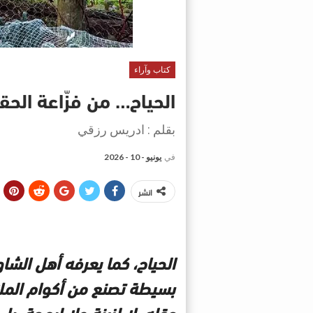
كتاب وآراء
الحياح… من فزّاعة الحقل
بقلم : ادريس رزقي
في
يونيو - 10 - 2026
انشر
الحياح، كما يعرفه أهل الشا
بسيطة تصنع من أكوام المل
حقله، لا لزينة ولا لبهجة، ب