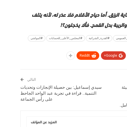
 الرزق. أما حياح الأقلام فلا عذر له، لأنه يتلف
الريبة بدل القمح. فألا يخجلون؟!
العمومي
#القدرة_الشرائية
#المجلس_الأعلى_للحسابات
#المواشي
ReddIt
Google+
التالي
يئة
سيدي إسماعيل: بين حصيلة الإنجازات وتحديات
التنمية.. قراءة في تجربة عبد الواحد الجاحظ
على رأس الجماعة
مل.
المزيد عن المؤلف