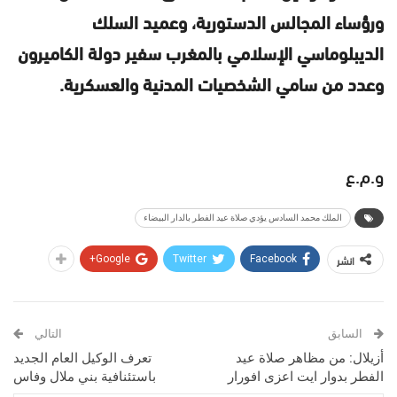
ورؤساء المجالس الدستورية، وعميد السلك
الديبلوماسي الإسلامي بالمغرب سفير دولة الكاميرون
وعدد من سامي الشخصيات المدنية والعسكرية.
و.م.ع
الملك محمد السادس يؤدي صلاة عيد الفطر بالدار البيضاء
انشر
Google+
Twitter
Facebook
السابق
التالي
أزيلال: من مظاهر صلاة عيد
تعرف الوكيل العام الجديد
الفطر بدوار ايت اعزى افورار
باستئنافية بني ملال وفاس