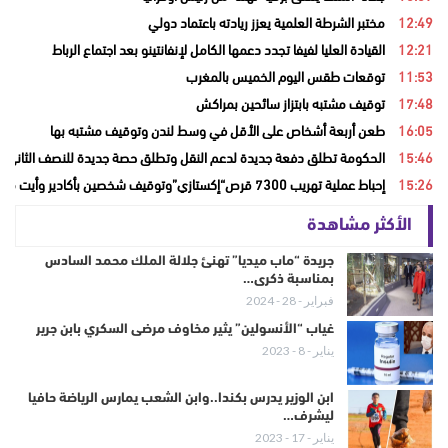
12:49
مختبر الشرطة العلمية يعزز ريادته باعتماد دولي
12:21
القيادة العليا لفيفا تجدد دعمها الكامل لإنفانتينو بعد اجتماع الرباط
11:53
توقعات طقس اليوم الخميس بالمغرب
17:48
توقيف مشتبه بابتزاز سائحين بمراكش
16:05
طعن أربعة أشخاص على الأقل في وسط لندن وتوقيف مشتبه بها
15:46
الحكومة تطلق دفعة جديدة لدعم النقل وتطلق حصة جديدة للنصف الثاني من
15:26
إحباط عملية تهريب 7300 قرص“إكستازي”وتوقيف شخصين بأكادير وأيت ملول
الأكثر مشاهدة
جريدة “ماب ميديا” تهنئ جلالة الملك محمد السادس
بمناسبة ذكرى…
فبراير - 28 - 2024
غياب “الأنسولين” يثير مخاوف مرضى السكري بابن جرير
يناير - 8 - 2023
ابن الوزير يدرس بكندا..وابن الشعب يمارس الرياضة حافيا
ليشرف…
يناير - 17 - 2023